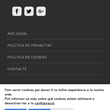
AVÍS LEGAL
POLÍTICA DE PRIVACITAT
POLÍTICA DE COOKIES
CONTACTE
Fem servir cookies per donar-li la millor experiència a la nostra
web.
Pot informar-se més sobre què cookies estem utilitzant o
desactivar-les a la
configuració
.
© 2016 MAX ALUMINIS - by
Visual Blanco