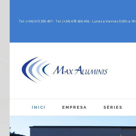
Tel: (+34) 615 390 497 - Tel: (+34) 678 606 456 - Lunes a Viernes 9:00h a 1
INICI
EMPRESA
SÈRIES