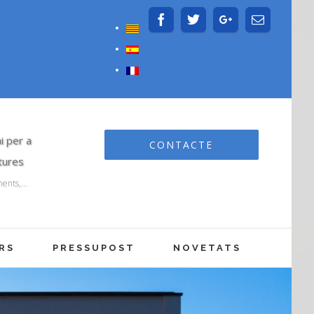
i per a
CONTACTE
ctures
ents,...
RS
PRESSUPOST
NOVETATS