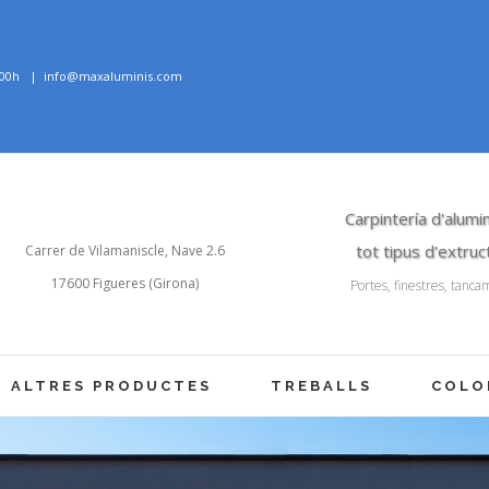
8:00h
|
info@maxaluminis.com
Carpintería d'alumin
tot tipus d'extru
Carrer de Vilamaniscle, Nave 2.6
17600 Figueres (Girona)
Portes, finestres, tancam
ALTRES PRODUCTES
TREBALLS
COLO